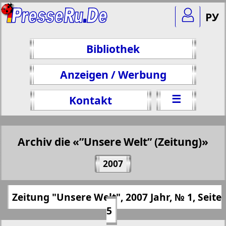
РУ
Bibliothek
Anzeigen / Werbung
☰
Kontakt
Archiv die «”Unsere Welt” (Zeitung)»
Teilen 5 Seite Zeitung "Unsere Welt", № 1,
2007
2007 Jahr
(Zum Kopieren klicken)
✖
Zeitung "Unsere Welt", 2007 Jahr, № 1, Seite
Alle Ausgaben "”Unsere Welt”
https://presseru.eu/?pub=nash-mir&god=2
5
(Zeitung)" für 2007 Jahr. Wählen Sie
007&nomer=1&str=5