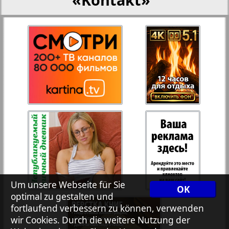
Rejnskoe vremja
Russkiy Wojazh
Telegraf NRW
Hristianskaja gazeta
Archiv der auf der Website nicht aktualisierten
Zeitungen und Zeitschriften
7plus7ja
Um unsere Webseite für Sie
OK
optimal zu gestalten und
fortlaufend verbessern zu können, verwenden
Avangard
wir Cookies. Durch die weitere Nutzung der