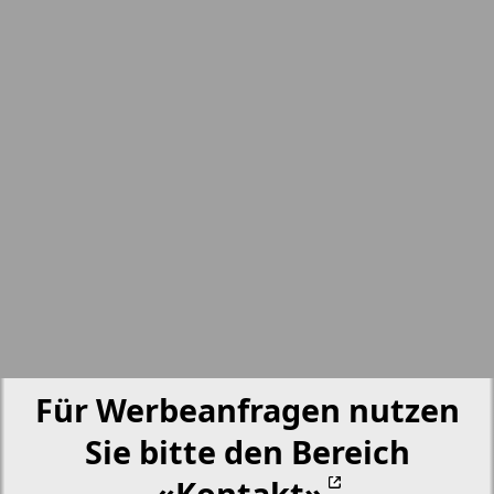
nord.Aktuell
17
18
Neue Zeiten
19
20
Otdyh i zdorovje
Panorama-mir
21
Partner
Partner-NRW
Für Werbeanfragen nutzen
Aussiedlerbote
Sie bitte den Bereich
«Kontakt»