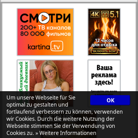
27
28
Rejnskoe vremja
Russkiy Wojazh
30
29
Telegraf NRW
31
32
Hristianskaja gazeta
Archiv der auf der Website nicht aktualisierten
Zeitungen und Zeitschriften
Um unsere Webseite für Sie
OK
optimal zu gestalten und
7plus7ja
fortlaufend verbessern zu können, verwenden
wir Cookies. Durch die weitere Nutzung der
Avangard
Webseite stimmen Sie der Verwendung von
Cookies zu.
» Weitere Informationen