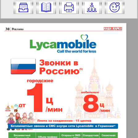
Nummer aus und klicken Sie darauf:
✖
✖
✖
Seiten Zeitung "Nascha marka".
Aktuelle Zeitungen und Zeitschriften
Ausgabe: 11, 2013 Jahr. Wählen Sie eine
Seite aus und klicken Sie darauf:
Apelsin
1
2
Baden-Württemberg
11
10
Berliner Telegraph
3
4
Vsje pro vsje
5
6