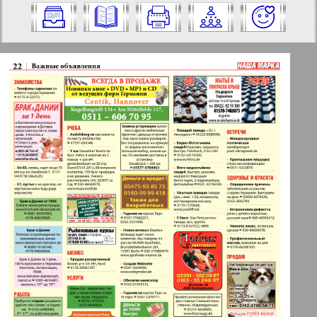
Nummer aus und klicken Sie darauf:
✖
✖
✖
Seiten Zeitung "Nascha marka".
Aktuelle Zeitungen und Zeitschriften
Ausgabe: 9, 2013 Jahr. Wählen Sie eine
Seite aus und klicken Sie darauf:
Apelsin
1
2
Baden-Württemberg
10
11
Berliner Telegraph
3
4
Vsje pro vsje
5
6