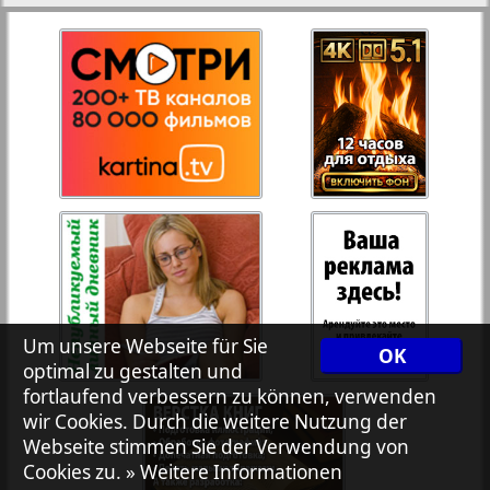
27
28
Rejnskoe vremja
Russkiy Wojazh
29
30
Telegraf NRW
31
32
Hristianskaja gazeta
Archiv der auf der Website nicht aktualisierten
Zeitungen und Zeitschriften
Um unsere Webseite für Sie
OK
optimal zu gestalten und
7plus7ja
fortlaufend verbessern zu können, verwenden
wir Cookies. Durch die weitere Nutzung der
Avangard
Webseite stimmen Sie der Verwendung von
Cookies zu.
» Weitere Informationen