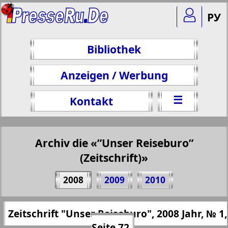
РУ
Bibliothek
Anzeigen / Werbung
☰
Kontakt
Archiv die «”Unser Reiseburo”
(Zeitschrift)»
Teilen 72 Seite Zeitschrift "Unser
2008
2009
2010
Reiseburo", № 1, 2008 Jahr
(Zum Kopieren klicken)
✖
Zeitschrift "Unser Reiseburo", 2008 Jahr, № 1,
Alle Ausgaben "”Unser Reiseburo”
https://presseru.eu/?pub=nashe-turburo&
Seite 72