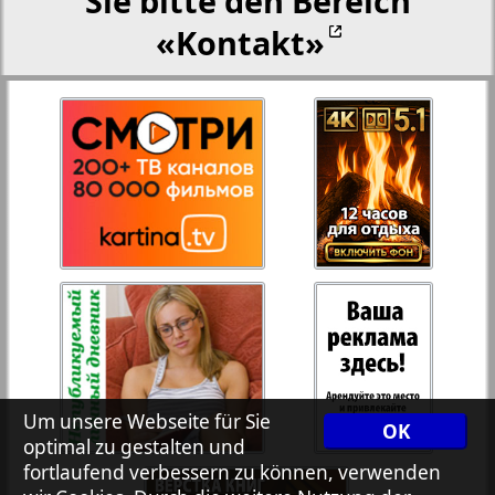
Sie bitte den Bereich
«Kontakt»
27
28
Rejnskoe vremja
Russkiy Wojazh
29
30
Telegraf NRW
31
32
Hristianskaja gazeta
33
34
Archiv der auf der Website nicht aktualisierten
Zeitungen und Zeitschriften
7plus7ja
35
36
Um unsere Webseite für Sie
OK
optimal zu gestalten und
fortlaufend verbessern zu können, verwenden
Avangard