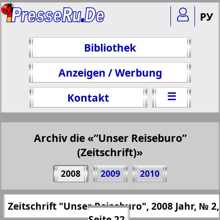
РУ
Bibliothek
Anzeigen / Werbung
☰
Kontakt
Archiv die «”Unser Reiseburo”
(Zeitschrift)»
Teilen 22 Seite Zeitschrift "Unser
2008
2009
2010
Reiseburo", № 2, 2008 Jahr
(Zum Kopieren klicken)
✖
Zeitschrift "Unser Reiseburo", 2008 Jahr, № 2,
Alle Ausgaben "”Unser Reiseburo”
https://presseru.eu/?pub=nashe-turburo&
Seite 22