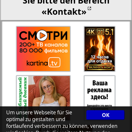
Sie bitte den Bereich
«Kontakt»
27
28
Rejnskoe vremja
Russkiy Wojazh
29
30
Telegraf NRW
31
32
Hristianskaja gazeta
33
34
Archiv der auf der Website nicht aktualisierten
Zeitungen und Zeitschriften
7plus7ja
35
36
Um unsere Webseite für Sie
OK
optimal zu gestalten und
fortlaufend verbessern zu können, verwenden
Avangard