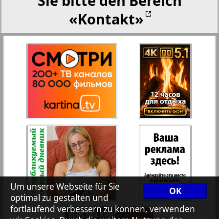
Sie bitte den Bereich
«Kontakt»
27
28
Rejnskoe vremja
Russkiy Wojazh
29
30
Telegraf NRW
31
32
Hristianskaja gazeta
33
34
Archiv der auf der Website nicht aktualisierten
Zeitungen und Zeitschriften
7plus7ja
35
36
Um unsere Webseite für Sie
OK
optimal zu gestalten und
fortlaufend verbessern zu können, verwenden
Avangard