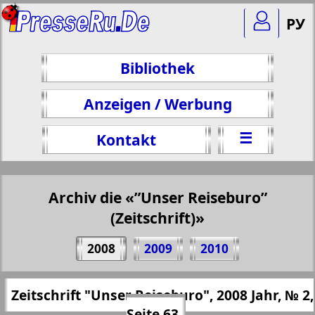
РУ
Bibliothek
Anzeigen / Werbung
☰
Kontakt
Archiv die «”Unser Reiseburo”
(Zeitschrift)»
Teilen 63 Seite Zeitschrift "Unser
2008
2009
2010
Reiseburo", № 2, 2008 Jahr
(Zum Kopieren klicken)
✖
Zeitschrift "Unser Reiseburo", 2008 Jahr, № 2,
Alle Ausgaben "”Unser Reiseburo”
https://presseru.eu/?pub=nashe-turburo&
Seite 63