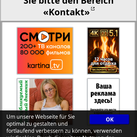
Sie bitte den Bereich
«Kontakt»
27
28
Rejnskoe vremja
Russkiy Wojazh
29
30
Telegraf NRW
31
32
Hristianskaja gazeta
33
34
Archiv der auf der Website nicht aktualisierten
Zeitungen und Zeitschriften
7plus7ja
35
36
Um unsere Webseite für Sie
OK
optimal zu gestalten und
fortlaufend verbessern zu können, verwenden
Avangard