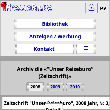
РУ
Bibliothek
Anzeigen / Werbung
☰
Kontakt
Archiv die «”Unser Reiseburo”
(Zeitschrift)»
Teilen 5 Seite Zeitschrift "Unser
2008
2009
2010
Reiseburo", № 3, 2008 Jahr
(Zum Kopieren klicken)
✖
Zeitschrift "Unser Reiseburo", 2008 Jahr, № 3,
Alle Ausgaben "”Unser Reiseburo”
https://presseru.eu/?pub=nashe-turburo&
Seite 5