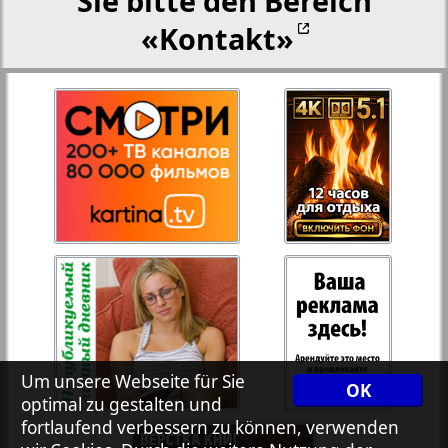
Sie bitte den Bereich
«Kontakt»
27
28
Rejnskoe vremja
Russkiy Wojazh
29
30
Telegraf NRW
31
32
Hristianskaja gazeta
33
34
Archiv der auf der Website nicht aktualisierten
Zeitungen und Zeitschriften
7plus7ja
35
36
Um unsere Webseite für Sie
OK
optimal zu gestalten und
fortlaufend verbessern zu können, verwenden
Avangard