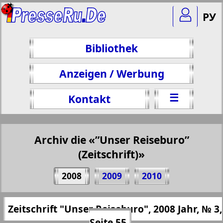
РУ
Bibliothek
Anzeigen / Werbung
☰
Kontakt
Archiv die «”Unser Reiseburo”
(Zeitschrift)»
Teilen 55 Seite Zeitschrift "Unser
2008
2009
2010
Reiseburo", № 3, 2008 Jahr
(Zum Kopieren klicken)
✖
Zeitschrift "Unser Reiseburo", 2008 Jahr, № 3,
Alle Ausgaben "”Unser Reiseburo”
https://presseru.eu/?pub=nashe-turburo&
Seite 55