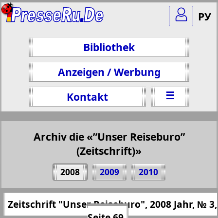
РУ
Bibliothek
Anzeigen / Werbung
☰
Kontakt
Archiv die «”Unser Reiseburo”
(Zeitschrift)»
Teilen 69 Seite Zeitschrift "Unser
2008
2009
2010
Reiseburo", № 3, 2008 Jahr
(Zum Kopieren klicken)
✖
Zeitschrift "Unser Reiseburo", 2008 Jahr, № 3,
Alle Ausgaben "”Unser Reiseburo”
https://presseru.eu/?pub=nashe-turburo&
Seite 69