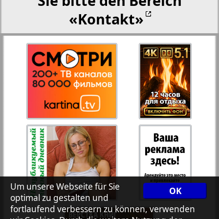
Sie bitte den Bereich
«Kontakt»
27
28
Rejnskoe vremja
Russkiy Wojazh
29
30
Telegraf NRW
31
32
Hristianskaja gazeta
33
34
Archiv der auf der Website nicht aktualisierten
Zeitungen und Zeitschriften
7plus7ja
35
36
Um unsere Webseite für Sie
OK
optimal zu gestalten und
fortlaufend verbessern zu können, verwenden
Avangard