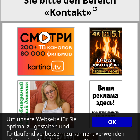
Sie bitte den Bereich
«Kontakt»
27
28
Rejnskoe vremja
Russkiy Wojazh
29
30
Telegraf NRW
31
32
Hristianskaja gazeta
33
34
Archiv der auf der Website nicht aktualisierten
Zeitungen und Zeitschriften
7plus7ja
35
36
Um unsere Webseite für Sie
OK
optimal zu gestalten und
fortlaufend verbessern zu können, verwenden
Avangard