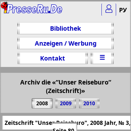
РУ
Bibliothek
Anzeigen / Werbung
☰
Kontakt
Archiv die «”Unser Reiseburo”
(Zeitschrift)»
Teilen 80 Seite Zeitschrift "Unser
2008
2009
2010
Reiseburo", № 3, 2008 Jahr
(Zum Kopieren klicken)
✖
Zeitschrift "Unser Reiseburo", 2008 Jahr, № 3,
Alle Ausgaben "”Unser Reiseburo”
https://presseru.eu/?pub=nashe-turburo&
Seite 80