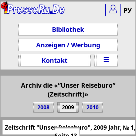
РУ
Bibliothek
Anzeigen / Werbung
☰
Kontakt
Archiv die «”Unser Reiseburo”
(Zeitschrift)»
Teilen 13 Seite Zeitschrift "Unser
2008
2009
2010
Reiseburo", № 1, 2009 Jahr
(Zum Kopieren klicken)
✖
Zeitschrift "Unser Reiseburo", 2009 Jahr, № 1,
Alle Ausgaben "”Unser Reiseburo”
https://presseru.eu/?pub=nashe-turburo&
Seite 13