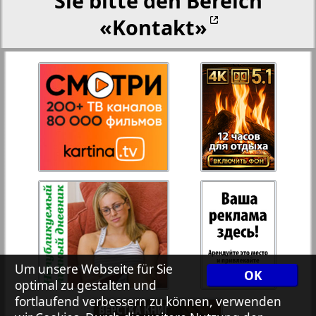
Sie bitte den Bereich
«Kontakt»
27
28
Rejnskoe vremja
Russkiy Wojazh
29
30
Telegraf NRW
31
32
Hristianskaja gazeta
33
34
Archiv der auf der Website nicht aktualisierten
Zeitungen und Zeitschriften
7plus7ja
35
36
Um unsere Webseite für Sie
OK
optimal zu gestalten und
fortlaufend verbessern zu können, verwenden
Avangard