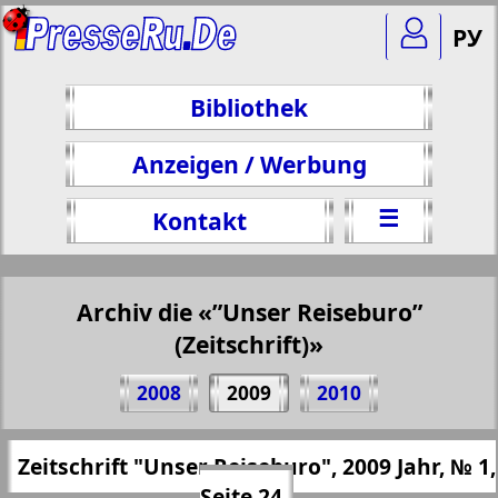
РУ
Bibliothek
Anzeigen / Werbung
☰
Kontakt
Archiv die «”Unser Reiseburo”
(Zeitschrift)»
Teilen 24 Seite Zeitschrift "Unser
2008
2009
2010
Reiseburo", № 1, 2009 Jahr
(Zum Kopieren klicken)
✖
Zeitschrift "Unser Reiseburo", 2009 Jahr, № 1,
Alle Ausgaben "”Unser Reiseburo”
https://presseru.eu/?pub=nashe-turburo&
Seite 24