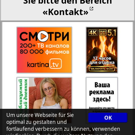
Sie bitte den Bereich
«Kontakt»
27
28
Rejnskoe vremja
Russkiy Wojazh
29
30
Telegraf NRW
31
32
Hristianskaja gazeta
33
34
Archiv der auf der Website nicht aktualisierten
Zeitungen und Zeitschriften
7plus7ja
35
36
Um unsere Webseite für Sie
OK
optimal zu gestalten und
fortlaufend verbessern zu können, verwenden
Avangard