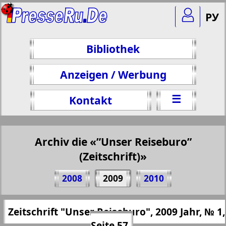
РУ
Bibliothek
Anzeigen / Werbung
☰
Kontakt
Archiv die «”Unser Reiseburo”
(Zeitschrift)»
Teilen 57 Seite Zeitschrift "Unser
2008
2009
2010
Reiseburo", № 1, 2009 Jahr
(Zum Kopieren klicken)
✖
Zeitschrift "Unser Reiseburo", 2009 Jahr, № 1,
Alle Ausgaben "”Unser Reiseburo”
https://presseru.eu/?pub=nashe-turburo&
Seite 57