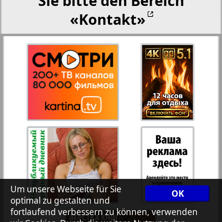
Sie bitte den Bereich
«Kontakt»
27
28
Rejnskoe vremja
Russkiy Wojazh
29
30
Telegraf NRW
31
32
Hristianskaja gazeta
33
34
Archiv der auf der Website nicht aktualisierten
Zeitungen und Zeitschriften
7plus7ja
35
36
Um unsere Webseite für Sie
OK
optimal zu gestalten und
fortlaufend verbessern zu können, verwenden
Avangard