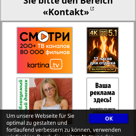
Sie bitte den Bereich
«Kontakt»
27
28
Rejnskoe vremja
Russkiy Wojazh
29
30
Telegraf NRW
31
32
Hristianskaja gazeta
33
34
Archiv der auf der Website nicht aktualisierten
Zeitungen und Zeitschriften
7plus7ja
35
36
Um unsere Webseite für Sie
OK
optimal zu gestalten und
fortlaufend verbessern zu können, verwenden
Avangard