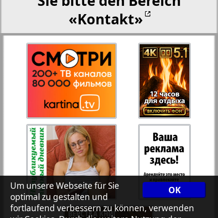
Sie bitte den Bereich
«Kontakt»
27
28
Rejnskoe vremja
Russkiy Wojazh
29
30
Telegraf NRW
31
32
Hristianskaja gazeta
33
34
Archiv der auf der Website nicht aktualisierten
Zeitungen und Zeitschriften
7plus7ja
35
36
Um unsere Webseite für Sie
OK
optimal zu gestalten und
fortlaufend verbessern zu können, verwenden
Avangard