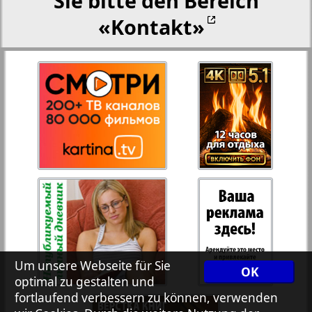
Sie bitte den Bereich
«Kontakt»
27
28
Rejnskoe vremja
Russkiy Wojazh
29
30
Telegraf NRW
31
32
Hristianskaja gazeta
33
34
Archiv der auf der Website nicht aktualisierten
Zeitungen und Zeitschriften
7plus7ja
35
36
Um unsere Webseite für Sie
OK
optimal zu gestalten und
fortlaufend verbessern zu können, verwenden
Avangard