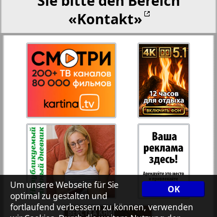
Sie bitte den Bereich
«Kontakt»
27
28
Rejnskoe vremja
Russkiy Wojazh
29
30
Telegraf NRW
31
32
Hristianskaja gazeta
33
34
Archiv der auf der Website nicht aktualisierten
Zeitungen und Zeitschriften
7plus7ja
35
36
Um unsere Webseite für Sie
OK
optimal zu gestalten und
fortlaufend verbessern zu können, verwenden
Avangard