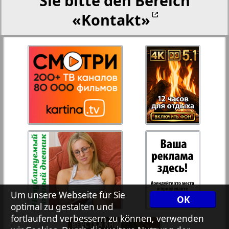
Sie bitte den Bereich
«Kontakt»
27
28
Rejnskoe vremja
Russkiy Wojazh
29
30
Telegraf NRW
31
32
Hristianskaja gazeta
33
34
Archiv der auf der Website nicht aktualisierten
Zeitungen und Zeitschriften
7plus7ja
35
36
Um unsere Webseite für Sie
OK
optimal zu gestalten und
fortlaufend verbessern zu können, verwenden
Avangard