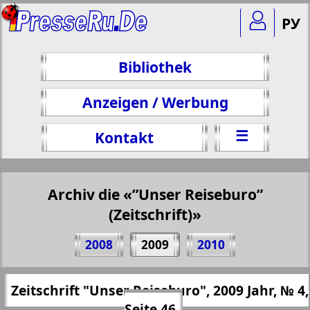
РУ
Bibliothek
Anzeigen / Werbung
☰
Kontakt
Archiv die «”Unser Reiseburo”
(Zeitschrift)»
Teilen 46 Seite Zeitschrift "Unser
2008
2009
2010
Reiseburo", № 4, 2009 Jahr
(Zum Kopieren klicken)
✖
Zeitschrift "Unser Reiseburo", 2009 Jahr, № 4,
Alle Ausgaben "”Unser Reiseburo”
https://presseru.eu/?pub=nashe-turburo&
Seite 46