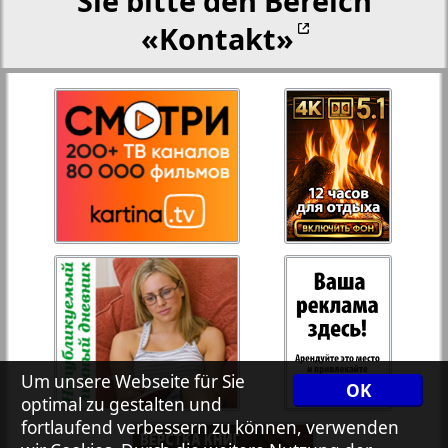
Sie bitte den Bereich
«Kontakt»
27
28
Rejnskoe vremja
Russkiy Wojazh
29
30
Telegraf NRW
31
32
Hristianskaja gazeta
33
34
Archiv der auf der Website nicht aktualisierten
Zeitungen und Zeitschriften
7plus7ja
35
36
Um unsere Webseite für Sie
OK
optimal zu gestalten und
fortlaufend verbessern zu können, verwenden
Avangard