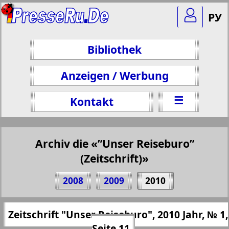
РУ
Bibliothek
Anzeigen / Werbung
☰
Kontakt
Archiv die «”Unser Reiseburo”
(Zeitschrift)»
Teilen 11 Seite Zeitschrift "Unser
2008
2009
2010
Reiseburo", № 1, 2010 Jahr
(Zum Kopieren klicken)
✖
Zeitschrift "Unser Reiseburo", 2010 Jahr, № 1,
Alle Ausgaben "”Unser Reiseburo”
https://presseru.eu/?pub=nashe-turburo&
Seite 11