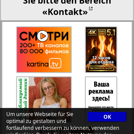
Sie bitte den Bereich
«Kontakt»
27
28
Rejnskoe vremja
Russkiy Wojazh
29
30
Telegraf NRW
31
32
Hristianskaja gazeta
33
34
Archiv der auf der Website nicht aktualisierten
Zeitungen und Zeitschriften
7plus7ja
35
36
Um unsere Webseite für Sie
OK
optimal zu gestalten und
fortlaufend verbessern zu können, verwenden
Avangard