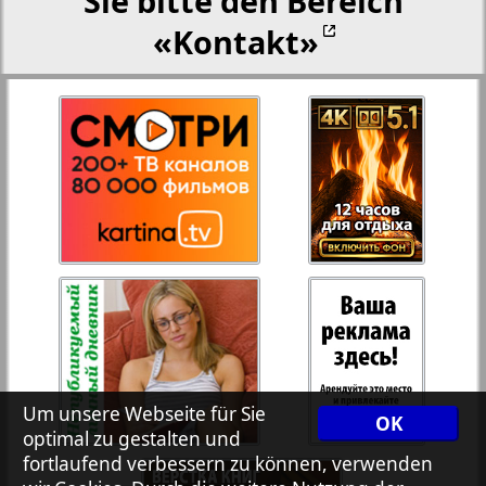
Sie bitte den Bereich
«Kontakt»
27
28
Rejnskoe vremja
Russkiy Wojazh
29
30
Telegraf NRW
31
32
Hristianskaja gazeta
33
34
Archiv der auf der Website nicht aktualisierten
Zeitungen und Zeitschriften
7plus7ja
35
36
Um unsere Webseite für Sie
OK
optimal zu gestalten und
fortlaufend verbessern zu können, verwenden
Avangard