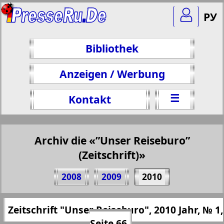
РУ
Bibliothek
Anzeigen / Werbung
☰
Kontakt
Archiv die «”Unser Reiseburo”
(Zeitschrift)»
Teilen 66 Seite Zeitschrift "Unser
2008
2009
2010
Reiseburo", № 1, 2010 Jahr
(Zum Kopieren klicken)
✖
Zeitschrift "Unser Reiseburo", 2010 Jahr, № 1,
Alle Ausgaben "”Unser Reiseburo”
https://presseru.eu/?pub=nashe-turburo&
Seite 66