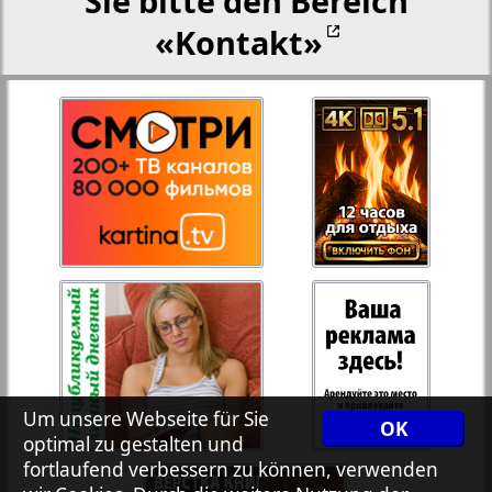
Sie bitte den Bereich
«Kontakt»
27
28
Rejnskoe vremja
Russkiy Wojazh
29
30
Telegraf NRW
31
32
Hristianskaja gazeta
33
34
Archiv der auf der Website nicht aktualisierten
Zeitungen und Zeitschriften
7plus7ja
35
36
Um unsere Webseite für Sie
OK
optimal zu gestalten und
fortlaufend verbessern zu können, verwenden
Avangard