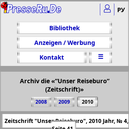
РУ
Bibliothek
Anzeigen / Werbung
☰
Kontakt
Archiv die «”Unser Reiseburo”
(Zeitschrift)»
Teilen 41 Seite Zeitschrift "Unser
2008
2009
2010
Reiseburo", № 4, 2010 Jahr
(Zum Kopieren klicken)
✖
Zeitschrift "Unser Reiseburo", 2010 Jahr, № 4,
Alle Ausgaben "”Unser Reiseburo”
https://presseru.eu/?pub=nashe-turburo&
Seite 41