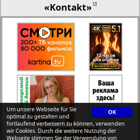
«Kontakt»
27
28
Rejnskoe vremja
Russkiy Wojazh
29
30
Telegraf NRW
31
32
Hristianskaja gazeta
33
34
Archiv der auf der Website nicht aktualisierten
Zeitungen und Zeitschriften
Um unsere Webseite für Sie
OK
optimal zu gestalten und
7plus7ja
35
36
fortlaufend verbessern zu können, verwenden
wir Cookies. Durch die weitere Nutzung der
Avangard
Webseite stimmen Sie der Verwendung von