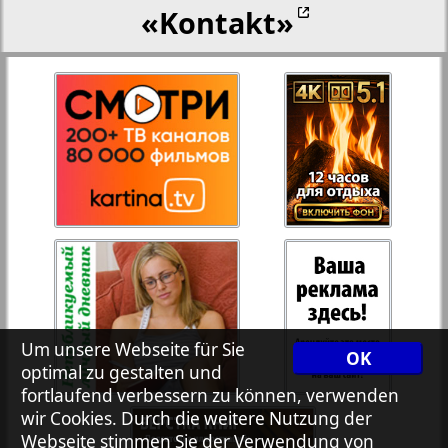
«Kontakt»
27
28
Rejnskoe vremja
Russkiy Wojazh
29
30
Telegraf NRW
31
32
Hristianskaja gazeta
33
34
Archiv der auf der Website nicht aktualisierten
Zeitungen und Zeitschriften
Um unsere Webseite für Sie
OK
optimal zu gestalten und
7plus7ja
35
36
fortlaufend verbessern zu können, verwenden
wir Cookies. Durch die weitere Nutzung der
Avangard
Webseite stimmen Sie der Verwendung von