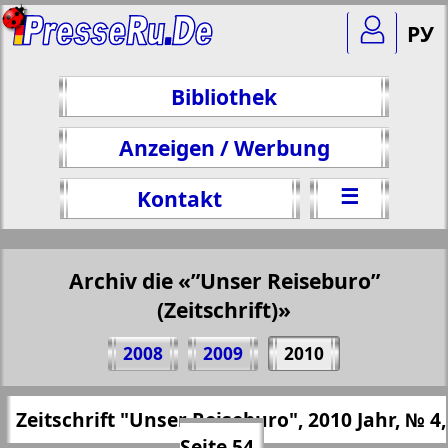
РУ
Bibliothek
Anzeigen / Werbung
☰
Kontakt
Archiv die «”Unser Reiseburo”
(Zeitschrift)»
Teilen 54 Seite Zeitschrift "Unser
2008
2009
2010
Reiseburo", № 4, 2010 Jahr
(Zum Kopieren klicken)
✖
Zeitschrift "Unser Reiseburo", 2010 Jahr, № 4,
Alle Ausgaben "”Unser Reiseburo”
https://presseru.eu/?pub=nashe-turburo&
Seite 54