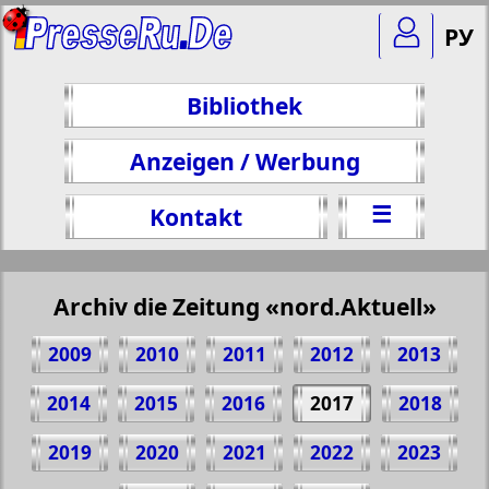
РУ
Bibliothek
Anzeigen / Werbung
☰
Kontakt
Archiv die Zeitung «nord.Aktuell»
2009
2010
2011
2012
2013
2014
2015
2016
2017
2018
2019
2020
2021
2022
2023
Teilen 1 Seite Zeitung "nord.Aktuell", № 3,