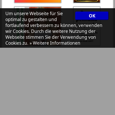
7plus7ja
Um unsere Webseite für Sie
OK
optimal zu gestalten und
Avangard
fortlaufend verbessern zu können, verwenden
1
2
wir Cookies. Durch die weitere Nutzung der
Webseite stimmen Sie der Verwendung von
Aibolit
Cookies zu.
» Weitere Informationen
Akzent
Annonce
Antenne
Bibliothek
Pressemitteilungen
Argumenty i fakty Europe