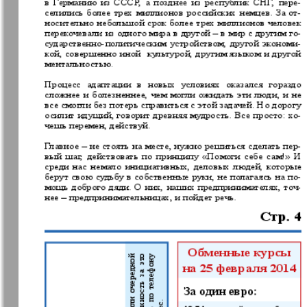
Jüdische Zeitung
Evrejskaja
Panorama
Zakon i ludi
Ausländis
Aufzeichn
Izum
iDEAL
Clan
KP Europe
Kulinar TV
Kurorte ak
Mila
Mir otdyha 