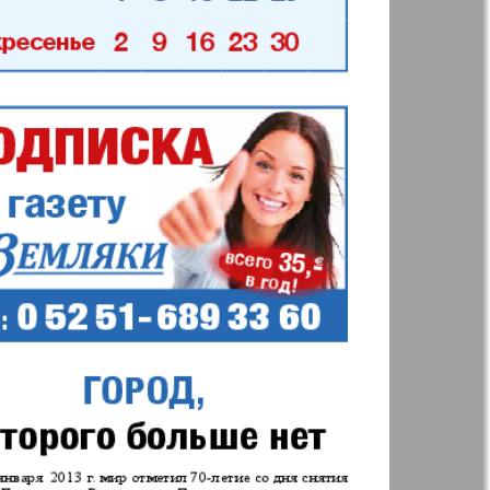
Annonce
 Augsburg
Business
Westnik-info
ier
Wadim
inar
Domaschnij
Restaurant