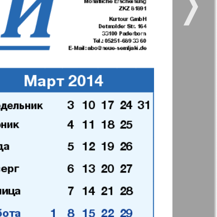
❭
11
12
11
12
kt Zeitung
Nasche wremja
17
18
zdorovje
Panorama-mir
e vremja
Russkiy Wojazh
23
24
nskaja
29
30
5
6
35
36