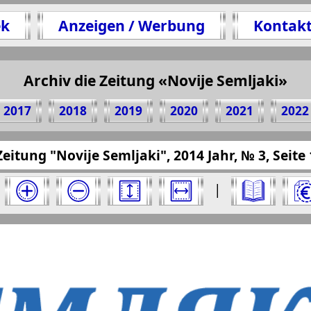
ek
Anzeigen / Werbung
Kontak
en 1 Seite Zeitung "Novije Semljaki", № 3, 2014 
(Zum Kopieren klicken)
Archiv die Zeitung «Novije Semljaki»
2017
2018
2019
2020
2021
2022
presseru.eu/?pub=novije-semljaki&god=2014&nom
Zeitung "Novije Semljaki", 2014 Jahr, № 3, Seite 
ki" für 2014 Jahr. Wählen Sie eine Nummer aus
|
ki". Ausgabe: 3, 2014 Jahr. Wählen Sie eine Sei
Berliner Telegraph
Vsje pro
2
3
4