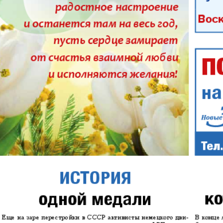
Aibolit
Akzent
i fakty
Augsburg-city
Afischa
Vascha Gaseta
Westi
atz
Wostotschnaja
Ost-Kur
Germanija
Haus und Familie
Hauskul