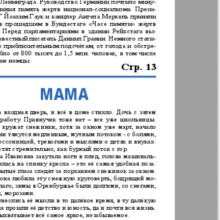
Woman`s life
ja Firma
Nachrichten BW
ha
Kenguru
r
Krugozor plus!
Frankfurt
М-City
 Frankfurt
Unsere Welt