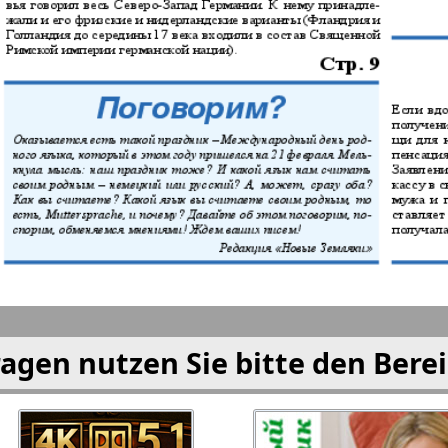
am Mai
eburo
Neskuchnaja
Neue We
 i Tut
Ost-West
Otdycha
Panorama
Prodaj
Freundin
PRO Wo
Europe
rd-Ost-
Rajonka-West
Region
agen nutzen Sie bitte den Bere
 Gazeta
Recepty zdorovja
Heimat