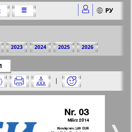
☰
РУ
t
Jahr
2023
2024
2025
2026
er=3&str=1
✖
1
 und klicken Sie darauf:
|
✖
✖
✖
te aus und klicken Sie darauf:
 vsje
Gorod 511
5
6