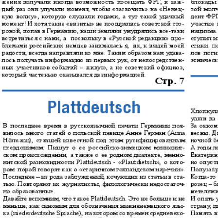
Europa Ekspress
Jasmin
che
Sdorowje
Idealna
ungen
Karriere
Katjusc
Krot in
Krugozo
Deutschland
tuell
LDK auf Russisch
Life in 
i
München-city
My City