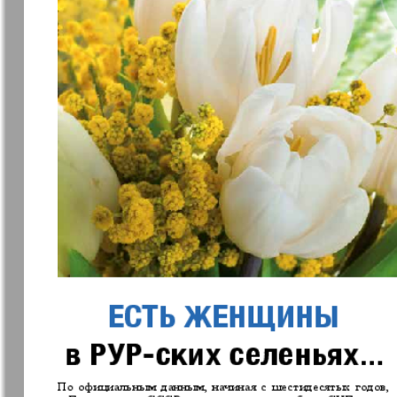
7plus7ja
Avangard
Antenne
Argumenty 
Europe
Business Park
Sei Gesund
Wetschernaja
Ewiger Sch
Gazeta
Germania Plus
Dialog