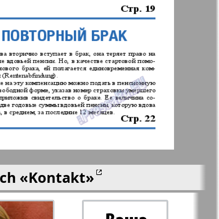
n
lle
Nord
j-Kupi-
Partner-Sever
men
Rajonka-Nord-Ost-
Bremen--NRW
Redakzija Berlin
ich
«Kontakt»
-Родина
Rubezh