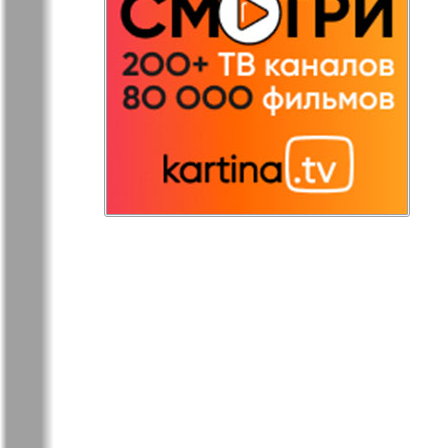
Germanija
Russkaja Gazeta
Russkaja M
Svetlana v
Unser Hau
Germanii
Tovary i uslugi
Tolstjak
TVrus
Bei uns in
Ekonomika i pravo
E