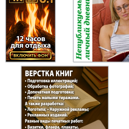
ysl
Russkiy Baden-
Angeln 
Württemberg
s
Semejnaja gazeta
Wort un
Handels Zentrum
Punkt D
 Bayern
Bei uns in
Flirt
Hamburg
xpress Gazeta
Erudit-Extra