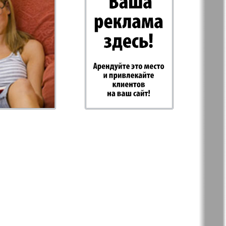
Plus
RusHaus
d Tat
Svet/Lana
E
TV-Boulevard
Hottabych
Erudit-Mix