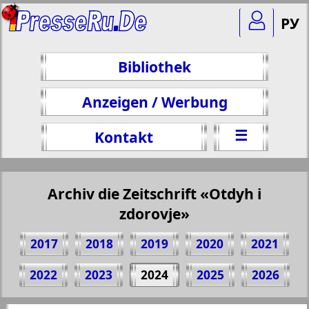
РУ
Bibliothek
Anzeigen / Werbung
☰
Kontakt
Archiv die Zeitschrift «Otdyh i
zdorovje»
2017
2018
2019
2020
2021
Teilen 6 Seite Zeitschrift "Otdyh i
2022
2023
2024
2025
2026
zdorovje", № 3, 2024 Jahr
(Zum Kopieren klicken)