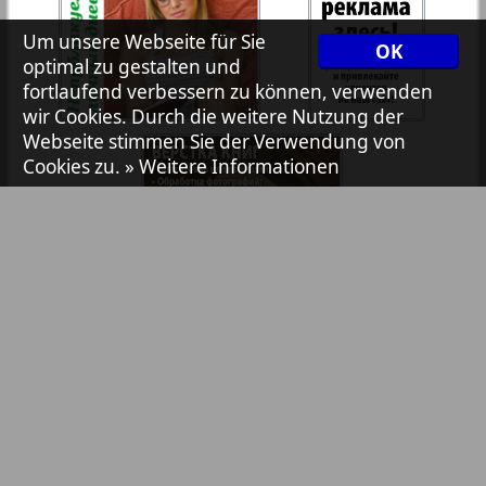
Avangard
Um unsere Webseite für Sie
OK
37
38
optimal zu gestalten und
fortlaufend verbessern zu können, verwenden
Aibolit
wir Cookies. Durch die weitere Nutzung der
Webseite stimmen Sie der Verwendung von
39
40
Cookies zu.
» Weitere Informationen
Akzent
41
42
Annonce
Antenne
43
44
Bibliothek
Pressemitteilungen
Argumenty i fakty Europe
Anzeigen in Zeitungen / Zeitschriften
45
46
Augsburg-city
TV-Werbung
Online-Werbung