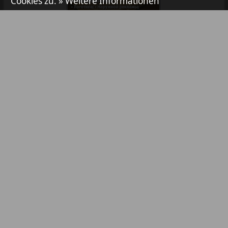
Cookies zu.
» Weitere Informationen
Aibolit
39
40
Akzent
Bibliothek
Pressemitteilungen
41
42
Annonce
Anzeigen in Zeitungen / Zeitschriften
Antenne
TV-Werbung
Online-Werbung
43
44
YouTube- & Social-Media-Werbung
Argumenty i fakty Europe
Abonnement
Partner
45
46
Inhaltsverzeichnis
Kontakt
Augsburg-city
Rechtsverletzung melden
47
48
Afischa Augsburg
Impressum / AGB