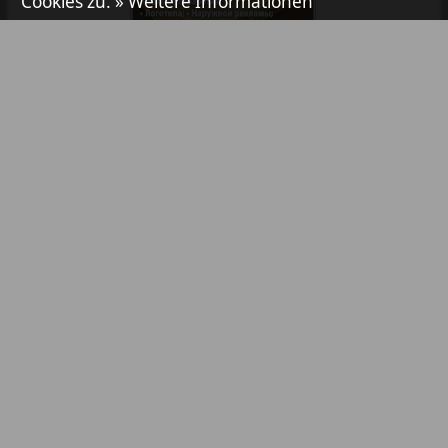
Cookies zu.
» Weitere Informationen
Aibolit
39
40
Akzent
Bibliothek
Pressemitteilungen
41
42
Annonce
Anzeigen in Zeitungen / Zeitschriften
Antenne
TV-Werbung
Online-Werbung
43
44
YouTube- & Social-Media-Werbung
Argumenty i fakty Europe
Abonnement
Partner
45
46
Inhaltsverzeichnis
Kontakt
Augsburg-city
Rechtsverletzung melden
47
48
Afischa Augsburg
Impressum / AGB