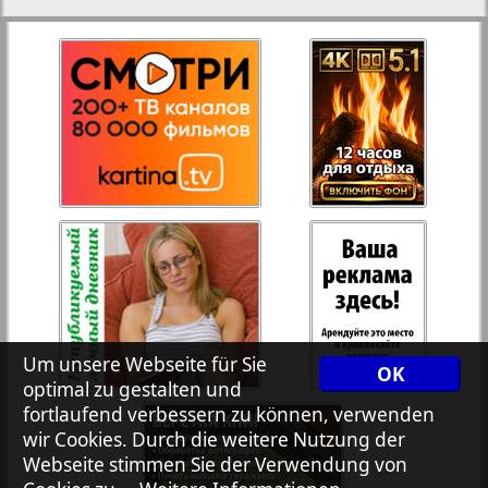
27
28
Rejnskoe vremja
Russkiy Wojazh
29
30
Telegraf NRW
31
32
Hristianskaja gazeta
33
34
Archiv der auf der Website nicht aktualisierten
Zeitungen und Zeitschriften
Um unsere Webseite für Sie
OK
7plus7ja
35
36
optimal zu gestalten und
fortlaufend verbessern zu können, verwenden
wir Cookies. Durch die weitere Nutzung der
Avangard
Webseite stimmen Sie der Verwendung von
37
38