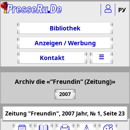
РУ
Bibliothek
Anzeigen / Werbung
☰
Kontakt
Archiv die «”Freundin” (Zeitung)»
Teilen 23 Seite Zeitung "Freundin", № 1,
2007
2007 Jahr
(Zum Kopieren klicken)
✖
Zeitung "Freundin", 2007 Jahr, № 1, Seite 23
Alle Ausgaben "”Freundin” (Zeitung)"
https://presseru.eu/?pub=podruga&god=2
für 2007 Jahr. Wählen Sie eine Nummer
007&nomer=1&str=23