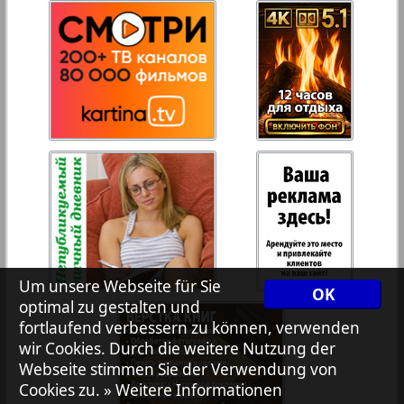
27
28
Rejnskoe vremja
Russkiy Wojazh
29
30
Telegraf NRW
31
32
Hristianskaja gazeta
Archiv der auf der Website nicht aktualisierten
Zeitungen und Zeitschriften
Um unsere Webseite für Sie
OK
optimal zu gestalten und
7plus7ja
fortlaufend verbessern zu können, verwenden
wir Cookies. Durch die weitere Nutzung der
Avangard
Webseite stimmen Sie der Verwendung von
Cookies zu.
» Weitere Informationen