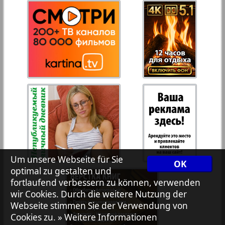
27
28
Rejnskoe vremja
Russkiy Wojazh
29
30
Telegraf NRW
31
32
Hristianskaja gazeta
Archiv der auf der Website nicht aktualisierten
Zeitungen und Zeitschriften
Um unsere Webseite für Sie
OK
optimal zu gestalten und
7plus7ja
fortlaufend verbessern zu können, verwenden
wir Cookies. Durch die weitere Nutzung der
Avangard
Webseite stimmen Sie der Verwendung von
Cookies zu.
» Weitere Informationen