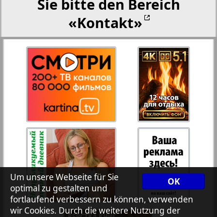
Sie bitte den Bereich
«Kontakt»
Rejnskoe vremja
27
28
Russkiy Wojazh
29
30
Telegraf NRW
3
4
Hristianskaja gazeta
31
32
Archiv der auf der Website nicht aktualisierten
33
34
Zeitungen und Zeitschriften
Um unsere Webseite für Sie
OK
optimal zu gestalten und
7plus7ja
fortlaufend verbessern zu können, verwenden
35
36
wir Cookies. Durch die weitere Nutzung der