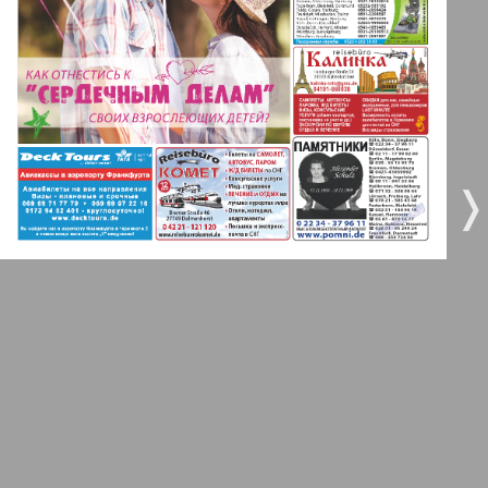
5
6
Gorod 511
MK-Germany Landsleute
7
8
❬
❭
MK-Deutschland
10
9
9
10
Most
11
12
MIX-Markt Zeitung
Nasche wremja
13
14
Novije Semljaki