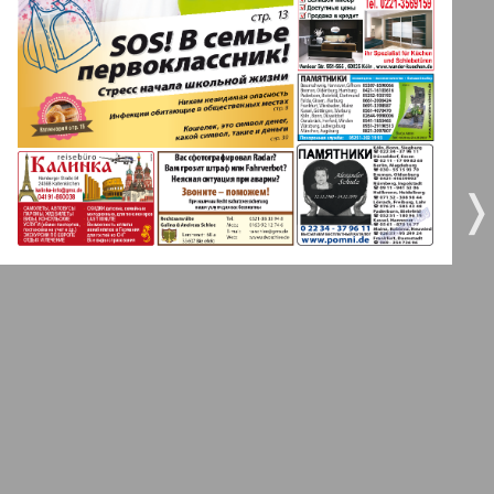
5
6
Gorod 511
MK-Germany Landsleute
7
8
❬
❭
MK-Deutschland
10
9
9
10
Most
11
12
MIX-Markt Zeitung
Nasche wremja
13
14
Novije Semljaki