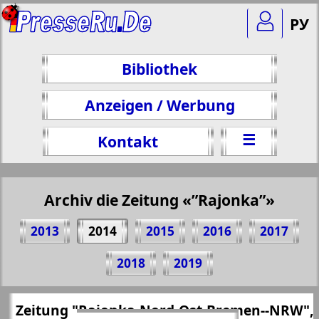
РУ
Bibliothek
Anzeigen / Werbung
☰
Kontakt
Archiv die Zeitung «”Rajonka”»
2013
2014
2015
2016
2017
Teilen 1 Seite Zeitung "Rajonka-Nord-Ost-
2018
2019
Bremen--NRW", № 10, 2014 Jahr
(Zum Kopieren klicken)
✖
Zeitung "Rajonka-Nord-Ost-Bremen--NRW",
Alle Ausgaben Zeitungen "”Rajonka”"