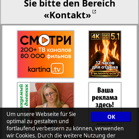
Sie bitte den Bereich
«Kontakt»
Rejnskoe vremja
27
28
Russkiy Wojazh
29
30
Telegraf NRW
3
4
Hristianskaja gazeta
31
32
Archiv der auf der Website nicht aktualisierten
33
34
Zeitungen und Zeitschriften
Um unsere Webseite für Sie
OK
7plus7ja
optimal zu gestalten und
fortlaufend verbessern zu können, verwenden
35
36
wir Cookies. Durch die weitere Nutzung der