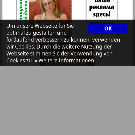
9
14
7plus7ja
35
36
Avangard
Um unsere Webseite für Sie
OK
37
38
optimal zu gestalten und
fortlaufend verbessern zu können, verwenden
Aibolit
wir Cookies. Durch die weitere Nutzung der
Webseite stimmen Sie der Verwendung von
39
40
Cookies zu.
» Weitere Informationen
Akzent
41
42
Annonce
Antenne
1
5
43
44
Bibliothek
Pressemitteilungen
Anzeigen in Zeitungen / Zeitschriften
Argumenty i fakty Europe
45
46
TV-Werbung
Online-Werbung