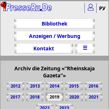
РУ
Bibliothek
Anzeigen / Werbung
☰
Kontakt
Archiv die Zeitung «”Rheinskaja
Gazeta”»
2012
2013
2014
2015
2016
2017
2018
2019
2020
2021
Teilen 1 Seite Zeitung "Rheinskaja
2022
2023