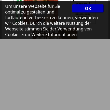
7plus7ja
35
36
Um unsere Webseite für Sie
OK
optimal zu gestalten und
fortlaufend verbessern zu können, verwenden
Avangard
wir Cookies. Durch die weitere Nutzung der
37
38
Webseite stimmen Sie der Verwendung von
Cookies zu.
» Weitere Informationen
Aibolit
39
40
3
8
Akzent
41
42
Annonce
Bibliothek
Pressemitteilungen
Antenne
43
44
Anzeigen in Zeitungen / Zeitschriften
Argumenty i fakty Europe
TV-Werbung
Online-Werbung
45
46