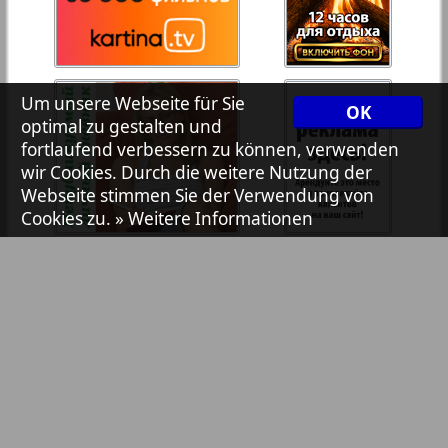
Zeitungen und Zeitschriften
7plus7ja
Um unsere Webseite für Sie
OK
1
2
Avangard
optimal zu gestalten und
fortlaufend verbessern zu können, verwenden
wir Cookies. Durch die weitere Nutzung der
Aibolit
Webseite stimmen Sie der Verwendung von
Cookies zu.
» Weitere Informationen
Akzent
Annonce
Antenne
Argumenty i fakty Europe