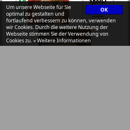
Um unsere Webseite für Sie
7plus7ja
OK
optimal zu gestalten und
fortlaufend verbessern zu können, verwenden
wir Cookies. Durch die weitere Nutzung der
Avangard
Webseite stimmen Sie der Verwendung von
Cookies zu.
» Weitere Informationen
Aibolit
Akzent
1
2
Annonce
Bibliothek
Pressemitteilungen
Antenne
Anzeigen in Zeitungen / Zeitschriften
TV-Werbung
Online-Werbung
Argumenty i fakty Europe
YouTube- & Social-Media-Werbung