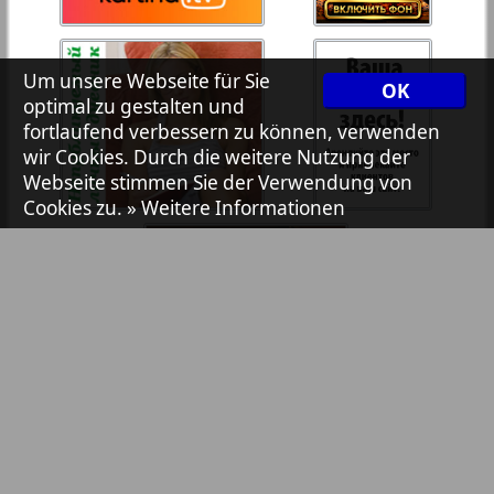
7plus7ja
35
36
Um unsere Webseite für Sie
OK
Avangard
optimal zu gestalten und
37
38
fortlaufend verbessern zu können, verwenden
wir Cookies. Durch die weitere Nutzung der
Aibolit
Webseite stimmen Sie der Verwendung von
Cookies zu.
» Weitere Informationen
39
40
Akzent
41
42
Annonce
Antenne
43
44
Argumenty i fakty Europe
Bibliothek
Pressemitteilungen