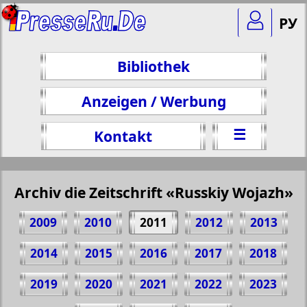
РУ
Bibliothek
Anzeigen / Werbung
☰
Kontakt
Archiv die Zeitschrift «Russkiy Wojazh»
2009
2010
2011
2012
2013
2014
2015
2016
2017
2018
2019
2020
2021
2022
2023
Teilen 15 Seite Zeitschrift "Russkiy