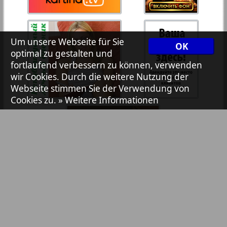
7plus7ja
35
36
Um unsere Webseite für Sie
OK
Avangard
optimal zu gestalten und
37
38
fortlaufend verbessern zu können, verwenden
wir Cookies. Durch die weitere Nutzung der
Aibolit
Webseite stimmen Sie der Verwendung von
Cookies zu.
» Weitere Informationen
39
40
Akzent
41
42
Annonce
Antenne
43
44
Argumenty i fakty Europe
Bibliothek
Pressemitteilungen