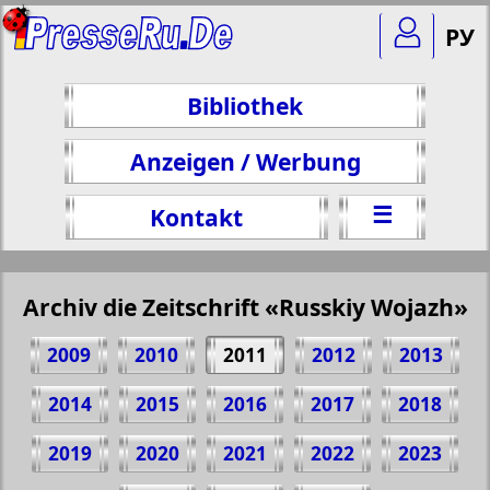
РУ
Bibliothek
Anzeigen / Werbung
☰
Kontakt
Archiv die Zeitschrift «Russkiy Wojazh»
2009
2010
2011
2012
2013
2014
2015
2016
2017
2018
2019
2020
2021
2022
2023
Teilen 46 Seite Zeitschrift "Russkiy