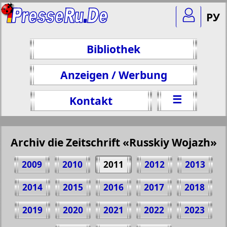
РУ
Bibliothek
Anzeigen / Werbung
☰
Kontakt
Archiv die Zeitschrift «Russkiy Wojazh»
2009
2010
2011
2012
2013
2014
2015
2016
2017
2018
2019
2020
2021
2022
2023
Teilen 13 Seite Zeitschrift "Russkiy