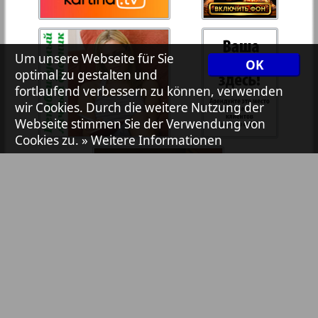
7plus7ja
35
36
Um unsere Webseite für Sie
OK
Avangard
optimal zu gestalten und
37
38
fortlaufend verbessern zu können, verwenden
wir Cookies. Durch die weitere Nutzung der
Aibolit
Webseite stimmen Sie der Verwendung von
Cookies zu.
» Weitere Informationen
39
40
Akzent
41
42
Annonce
Antenne
43
44
Argumenty i fakty Europe
Bibliothek
Pressemitteilungen