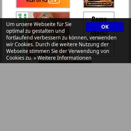
7plus7ja
35
36
Um unsere Webseite für Sie
OK
Avangard
optimal zu gestalten und
37
38
fortlaufend verbessern zu können, verwenden
wir Cookies. Durch die weitere Nutzung der
Aibolit
Webseite stimmen Sie der Verwendung von
Cookies zu.
» Weitere Informationen
39
40
Akzent
41
42
Annonce
Antenne
43
44
Argumenty i fakty Europe
Bibliothek
Pressemitteilungen