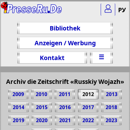
РУ
Bibliothek
Anzeigen / Werbung
☰
Kontakt
Archiv die Zeitschrift «Russkiy Wojazh»
2009
2010
2011
2012
2013
2014
2015
2016
2017
2018
2019
2020
2021
2022
2023
Teilen 37 Seite Zeitschrift "Russkiy