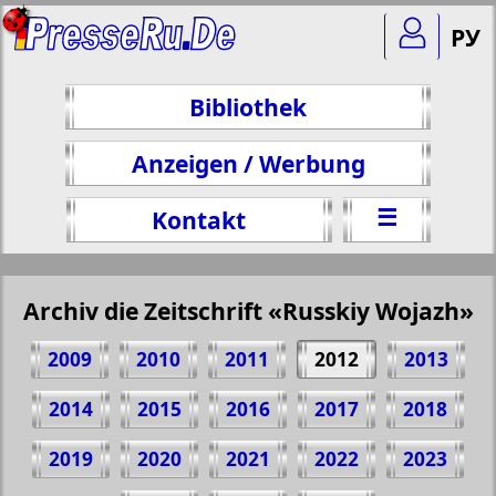
РУ
Bibliothek
Anzeigen / Werbung
☰
Kontakt
Archiv die Zeitschrift «Russkiy Wojazh»
2009
2010
2011
2012
2013
2014
2015
2016
2017
2018
2019
2020
2021
2022
2023
Teilen 40 Seite Zeitschrift "Russkiy