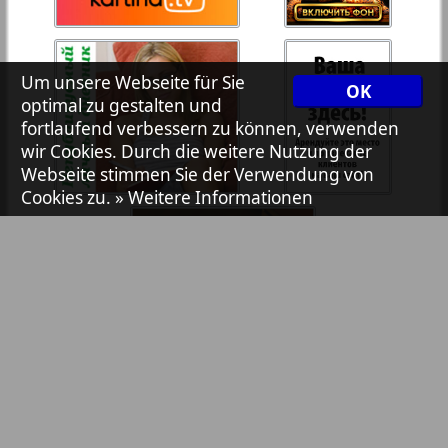
7plus7ja
35
36
Um unsere Webseite für Sie
OK
Avangard
optimal zu gestalten und
37
38
fortlaufend verbessern zu können, verwenden
wir Cookies. Durch die weitere Nutzung der
Aibolit
Webseite stimmen Sie der Verwendung von
Cookies zu.
» Weitere Informationen
40
39
Akzent
41
42
Annonce
Antenne
43
44
Argumenty i fakty Europe
Bibliothek
Pressemitteilungen