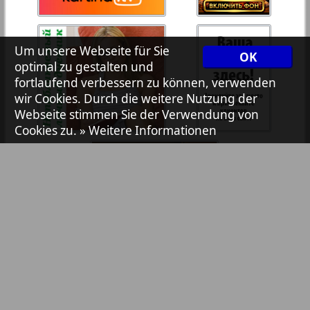
7plus7ja
35
36
Um unsere Webseite für Sie
OK
Avangard
optimal zu gestalten und
37
38
fortlaufend verbessern zu können, verwenden
wir Cookies. Durch die weitere Nutzung der
Aibolit
Webseite stimmen Sie der Verwendung von
Cookies zu.
» Weitere Informationen
39
40
Akzent
41
42
Annonce
Antenne
43
44
Argumenty i fakty Europe
Bibliothek
Pressemitteilungen