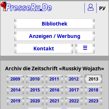
РУ
Bibliothek
Anzeigen / Werbung
☰
Kontakt
Archiv die Zeitschrift «Russkiy Wojazh»
2009
2010
2011
2012
2013
2014
2015
2016
2017
2018
2019
2020
2021
2022
2023
Teilen 20 Seite Zeitschrift "Russkiy