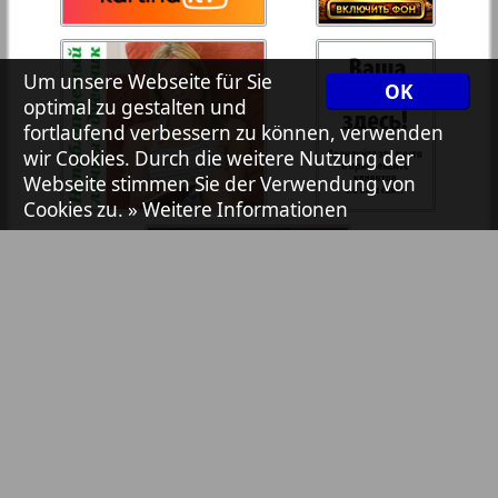
7plus7ja
35
36
Um unsere Webseite für Sie
OK
Avangard
optimal zu gestalten und
37
38
fortlaufend verbessern zu können, verwenden
wir Cookies. Durch die weitere Nutzung der
Aibolit
Webseite stimmen Sie der Verwendung von
Cookies zu.
» Weitere Informationen
39
40
Akzent
41
42
Annonce
Antenne
43
44
Argumenty i fakty Europe
Bibliothek
Pressemitteilungen