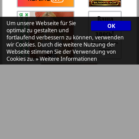
7plus7ja
35
36
Um unsere Webseite für Sie
OK
Avangard
optimal zu gestalten und
37
38
fortlaufend verbessern zu können, verwenden
wir Cookies. Durch die weitere Nutzung der
Aibolit
Webseite stimmen Sie der Verwendung von
Cookies zu.
» Weitere Informationen
39
40
Akzent
41
42
Annonce
Antenne
43
44
Argumenty i fakty Europe
Bibliothek
Pressemitteilungen