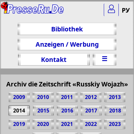
РУ
Bibliothek
Anzeigen / Werbung
☰
Kontakt
Archiv die Zeitschrift «Russkiy Wojazh»
2009
2010
2011
2012
2013
2014
2015
2016
2017
2018
2019
2020
2021
2022
2023
Teilen 34 Seite Zeitschrift "Russkiy