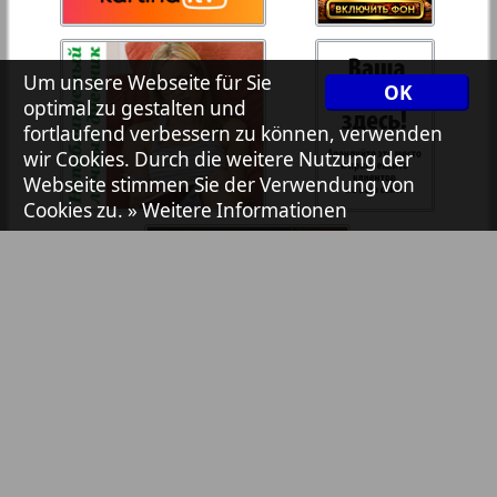
7plus7ja
35
36
Um unsere Webseite für Sie
OK
Avangard
optimal zu gestalten und
37
38
fortlaufend verbessern zu können, verwenden
wir Cookies. Durch die weitere Nutzung der
Aibolit
Webseite stimmen Sie der Verwendung von
Cookies zu.
» Weitere Informationen
39
40
Akzent
41
42
Annonce
Antenne
43
44
Argumenty i fakty Europe
Bibliothek
Pressemitteilungen