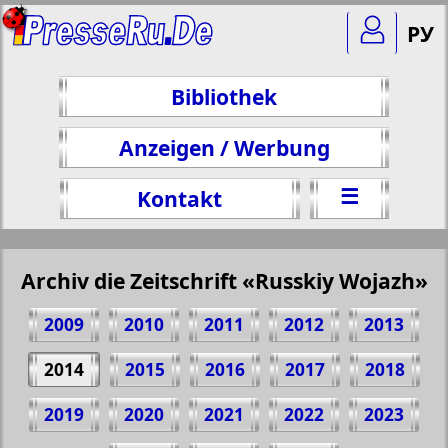
РУ
Bibliothek
Anzeigen / Werbung
☰
Kontakt
Archiv die Zeitschrift «Russkiy Wojazh»
2009
2010
2011
2012
2013
2014
2015
2016
2017
2018
2019
2020
2021
2022
2023
Teilen 43 Seite Zeitschrift "Russkiy