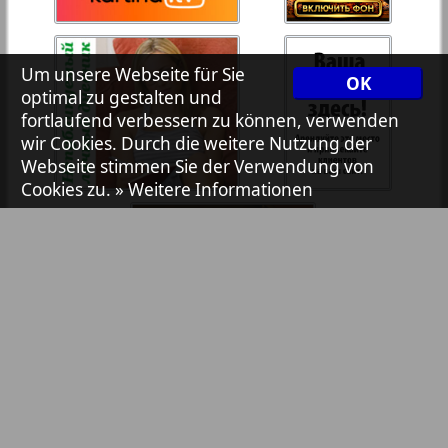
7plus7ja
35
36
Um unsere Webseite für Sie
OK
Avangard
optimal zu gestalten und
37
38
fortlaufend verbessern zu können, verwenden
wir Cookies. Durch die weitere Nutzung der
Aibolit
Webseite stimmen Sie der Verwendung von
Cookies zu.
» Weitere Informationen
39
40
Akzent
41
42
Annonce
Antenne
43
44
Argumenty i fakty Europe
Bibliothek
Pressemitteilungen