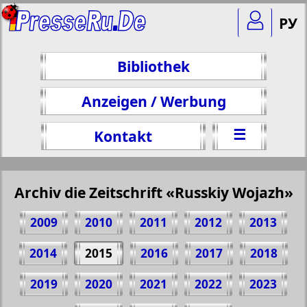
РУ
Bibliothek
Anzeigen / Werbung
☰
Kontakt
Archiv die Zeitschrift «Russkiy Wojazh»
2009
2010
2011
2012
2013
2014
2015
2016
2017
2018
2019
2020
2021
2022
2023
Teilen 24 Seite Zeitschrift "Russkiy