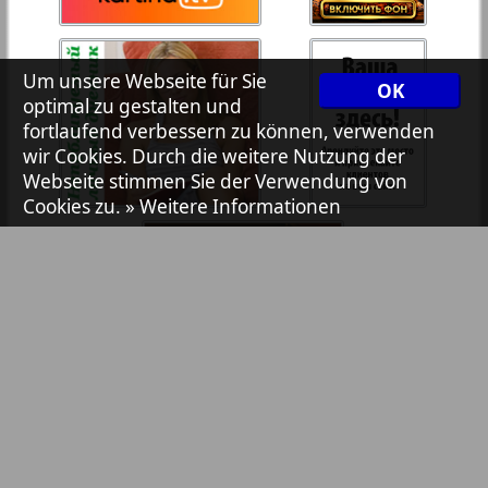
7plus7ja
35
36
Um unsere Webseite für Sie
OK
Avangard
optimal zu gestalten und
37
38
fortlaufend verbessern zu können, verwenden
wir Cookies. Durch die weitere Nutzung der
Aibolit
Webseite stimmen Sie der Verwendung von
Cookies zu.
» Weitere Informationen
39
40
Akzent
41
42
Annonce
Antenne
43
44
Argumenty i fakty Europe
Bibliothek
Pressemitteilungen