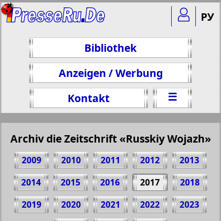
РУ
Bibliothek
Anzeigen / Werbung
☰
Kontakt
Archiv die Zeitschrift «Russkiy Wojazh»
2009
2010
2011
2012
2013
2014
2015
2016
2017
2018
2019
2020
2021
2022
2023
Teilen 10 Seite Zeitschrift "Russkiy