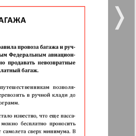
❭
 vsje
Gorod 511
5
6
44
43
11
12
kt Zeitung
Nasche wremja
17
18
zdorovje
Panorama-mir
e vremja
Russkiy Wojazh
23
24
nskaja
29
30