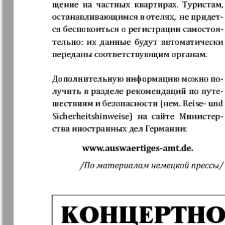
Jüdische Zeitung
Evrejskaja
Panorama
Zakon i ludi
Ausländis
Aufzeichn
Izum
iDEAL
Clan
KP Europe
Kulinar TV
Kurorte ak