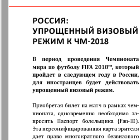
❬
Apelsin
Baden-
1
Württembe
40
7
MK-Germany
MK-Deutsc
Landsleute
13
Novije Semljaki
nord.Aktue
Partner
Partner-N
19
Telegraf 
25