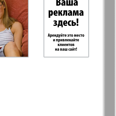
-Родина
Rubezh
Plus
RusHaus
d Tat
Svet/Lana
E
TV-Boulevard
Hottabych