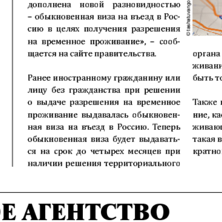
Europa Ekspress
Jasmin
che
Sdorowje
Idealna
ungen
Karriere
Katjusc
Krot in
Krugozo
Deutschland
tuell
LDK auf Russisch
Life in 