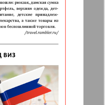
35
36
Annonce
41
42
 Augsburg
Business
47
48
Westnik-info
53
54
ier
Wadim
59
60
inar
Domaschnij
64
Restaurant