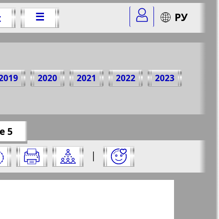
☰
РУ
t
7 Jahr
2019
2020
2021
2022
2023
r=44&str=5
✖
e 5
aus und klicken Sie darauf:
|
✖
✖
✖
eite aus und klicken Sie darauf: