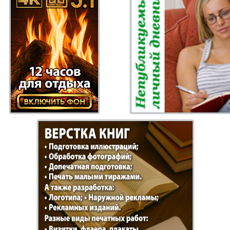
 Gazeta
Recepty zdorovja
Heimat
ysl
Russkiy Baden-
Angeln 
Württemberg
s
Semejnaja gazeta
Wort un
Handels Zentrum
Punkt D
 Bayern
Bei uns in
Flirt
Hamburg