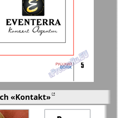
 Frankfurt
Unsere Welt
n
lle
Nord
j-Kupi-
Partner-Sever
men
Rajonka-Nord-Ost-
Bremen--NRW
ich
«Kontakt»
Redakzija Berlin