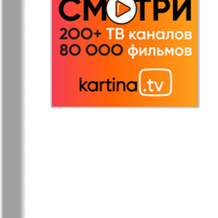
Redakzija
Rheinskaja
Germanija
Russkaja Gazeta
Russkaja M
Svetlana v
Unser Hau
Germanii
Tovary i uslugi
Tolstjak
TVrus
Bei uns in