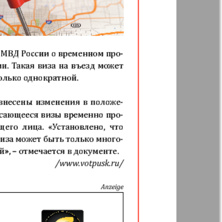
Woman`s life
ja Firma
Nachrichten BW
ha
Kenguru
r
Krugozor plus!
Frankfurt
М-City