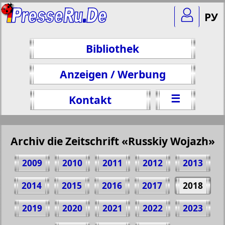
РУ
Bibliothek
Anzeigen / Werbung
☰
Kontakt
Archiv die Zeitschrift «Russkiy Wojazh»
2009
2010
2011
2012
2013
2014
2015
2016
2017
2018
2019
2020
2021
2022
2023
Teilen 24 Seite Zeitschrift "Russkiy