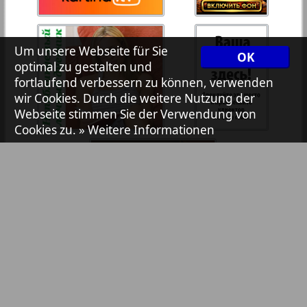
7plus7ja
35
36
Um unsere Webseite für Sie
OK
Avangard
optimal zu gestalten und
37
38
fortlaufend verbessern zu können, verwenden
wir Cookies. Durch die weitere Nutzung der
Aibolit
Webseite stimmen Sie der Verwendung von
Cookies zu.
» Weitere Informationen
39
40
Akzent
41
42
Annonce
Antenne
43
44
Argumenty i fakty Europe
Bibliothek
Pressemitteilungen